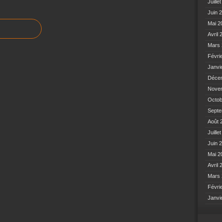
Juille
Juin 
Mai 
Avril
Mars
Févri
Janvi
Déce
Nove
Octo
Sept
Août 
Juille
Juin 
Mai 
Avril
Mars
Févri
Janvi