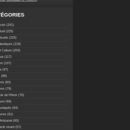
TÉGORIES
nces
(241)
tuel
(225)
isuels
(225)
lastiques
(218)
t Culture
(203)
que
(117)
ure
(107)
re
(97)
s
(86)
rts
(83)
ures
(79)
ix de l'Hiver
(70)
ture
(69)
uniqués
(64)
tures
(61)
 Artisanat
(60)
acle vivant
(57)