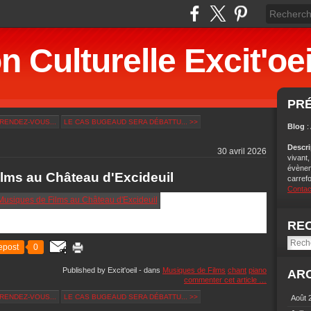
n Culturelle Excit'oei
PR
RENDEZ-VOUS...
LE CAS BUGEAUD SERA DÉBATTU... >>
Blog
:
Descr
30 avril 2026
vivant,
évènem
lms au Château d'Excideuil
carref
Contac
RE
epost
0
Published by Excit'oeil
-
dans
Musiques de Films
chant
piano
AR
commenter cet article
…
RENDEZ-VOUS...
LE CAS BUGEAUD SERA DÉBATTU... >>
Août 