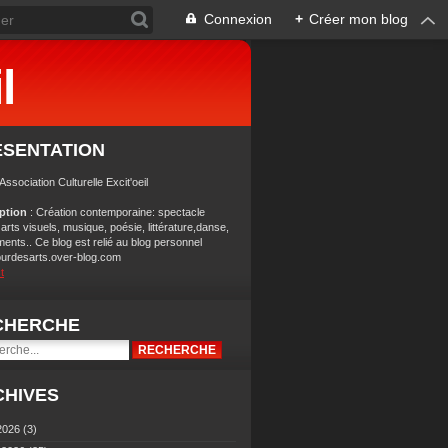
Connexion
+
Créer mon blog
l
ÉSENTATION
 Association Culturelle Excit'oeil
iption
: Création contemporaine: spectacle
 arts visuels, musique, poésie, littérature,danse,
ents.. Ce blog est relié au blog personnel
ourdesarts.over-blog.com
t
CHERCHE
CHIVES
2026
(3)