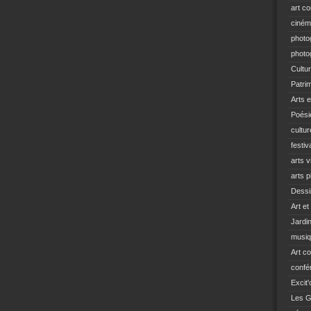
art c
ciné
photo
photo
Cultu
Patri
Arts e
Poési
cultu
festiv
arts v
arts p
Dessi
Art et
Jardi
musi
Art c
confé
Excit'
Les G