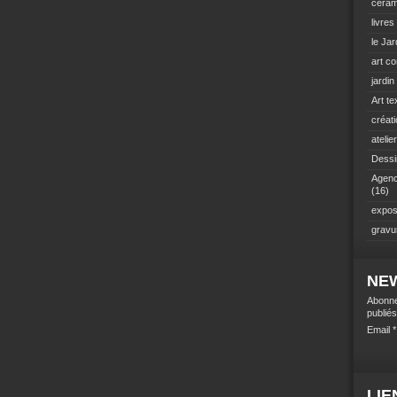
céram
livres
le Jar
art c
jardi
Art tex
créat
atelie
Dessin
Agenc
(16)
exposi
gravu
NE
Abonne
publiés
Email
LIE