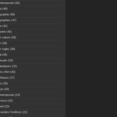
ontemporain
(56)
ma
(48)
graphie
(48)
graphies
(47)
re
(42)
moine
(40)
t culture
(39)
e
(38)
re rugby
(38)
al
(36)
isuels
(33)
lastiques
(32)
ns d'Art
(30)
 Nature
(27)
ns
(26)
que
(26)
ontemporain
(24)
rence
(24)
oeil
(23)
randes Fenêtres
(22)