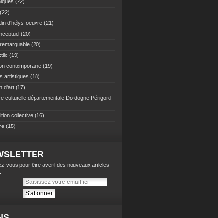
iques
(22)
(22)
din d'hélys-oeuvre
(21)
onceptuel
(20)
n remarquable
(20)
tile
(19)
ion contemporaine
(19)
rs artistiques
(18)
 d'art
(17)
e culturelle départementale Dordogne-Périgord
tion collective
(16)
re
(15)
WSLETTER
z-vous pour être averti des nouveaux articles
.
NS