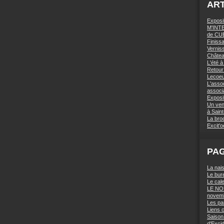
ART
Expos
M'INTE
de CU
Finiss
Vernis
Châte
L'été 
Retour 
Lecoe
L'assoc
associa
Exposi
Un vent
à Saint
La broc
Excit'o
PA
La nais
Le bur
Le cal
LE NO
novem
Les par
Liens c
Saison
d'Excid