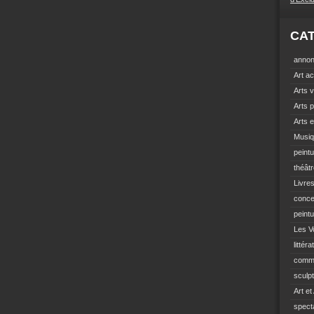
CA
anno
Art ac
Arts v
Arts p
Arts e
Musi
peint
théât
Livre
conce
peint
Les Vo
littéra
comm
sculp
Art et
spect