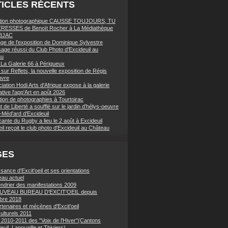
ICLES RÉCENTS
ition photographique CAUSSE TOUJOURS, TU
RESSES de Benoït Rocher à La Médiathèque
BJAC
age de l'exposition de Dominique Sylvestre
sage réussi du Club Photo d'Excideuil au
au
à La Galerie 66 à Périgueux
sur Reflets, la nouvelle exposition de Régis
uvre
iation Hodi Arts d'Afrique expose à la galerie
tive l'app'Art en août 2026
tion de photographies à Tourtoirac
 de Liberté a soufflé sur le jardin d'hélys-oeuvre
-Méd'ard d'Excideuil
ante du Rugby a lieu le 2 août à Excideuil
eil reçoit le club photo d'Excideuil au Château
GES
sance d'Excit'oeil et ses orientations
eau actuel
endrier des manifestations 2009
UVEAU BUREAU D'EXCIT'OEIL depuis
bre 2018
tenaires et mécènes d'Excit'oeil
ulturels 2011
 2010-2011 des "Voix de l'Hiver"(Cantons
euil, Lanouaille et Thiviers)