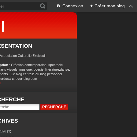
Connexion
+
Créer mon blog
l
ÉSENTATION
 Association Culturelle Excit'oeil
iption
: Création contemporaine: spectacle
 arts visuels, musique, poésie, littérature,danse,
ents.. Ce blog est relié au blog personnel
ourdesarts.over-blog.com
t
CHERCHE
CHIVES
2026
(3)