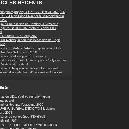
ICLES RÉCENTS
ition photographique CAUSSE TOUJOURS, TU
RESSES de Benoït Rocher à La Médiathèque
BJAC
age de l'exposition de Dominique Sylvestre
sage réussi du Club Photo d'Excideuil au
au
à La Galerie 66 à Périgueux
sur Reflets, la nouvelle exposition de Régis
uvre
iation Hodi Arts d'Afrique expose à la galerie
tive l'app'Art en août 2026
tion de photographies à Tourtoirac
 de Liberté a soufflé sur le jardin d'hélys-oeuvre
-Méd'ard d'Excideuil
ante du Rugby a lieu le 2 août à Excideuil
eil reçoit le club photo d'Excideuil au Château
GES
sance d'Excit'oeil et ses orientations
eau actuel
endrier des manifestations 2009
UVEAU BUREAU D'EXCIT'OEIL depuis
bre 2018
tenaires et mécènes d'Excit'oeil
ulturels 2011
 2010-2011 des "Voix de l'Hiver"(Cantons
euil, Lanouaille et Thiviers)