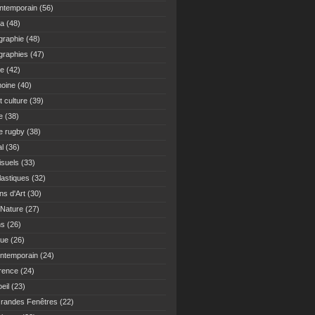
ontemporain
(56)
ma
(48)
graphie
(48)
graphies
(47)
re
(42)
moine
(40)
t culture
(39)
e
(38)
re rugby
(38)
al
(36)
isuels
(33)
lastiques
(32)
ns d'Art
(30)
 Nature
(27)
ns
(26)
que
(26)
ontemporain
(24)
rence
(24)
oeil
(23)
randes Fenêtres
(22)