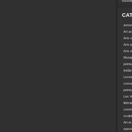
CA
anno
Art ac
Arts v
Arts p
Arts e
Musi
peint
théât
Livre
conce
peint
Les Vo
littéra
comm
sculp
Art et
spect