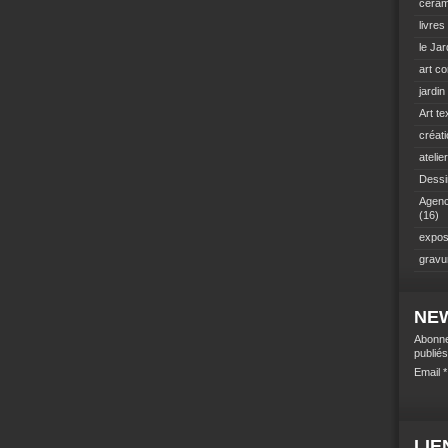
céram
livres
le Jar
art c
jardi
Art tex
créat
atelie
Dessin
Agenc
(16)
exposi
gravu
NE
Abonne
publiés
Email
LIE