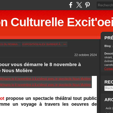
n Culturelle Excit'oei
PR
ES DU ROMAN...
EXPOSITION ALEX BARBIER À... >>
Blog
:
Descr
22 octobre 2024
vivant,
évènem
 pour vous démarre le 8 novembre à
carref
Contac
e Nous Molière
RE
Mot
propose un spectacle théâtral tout public
AR
me un voyage à travers les oeuvres de
Août 