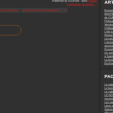
Published by Excit'oeil
-
dans
théâtre
ART
commenter cet article
…
Expos
ES DU ROMAN...
EXPOSITION ALEX BARBIER À... >>
M'INTE
de CU
Finiss
Vernis
Châte
L'été 
Retour 
Lecoe
L'assoc
associa
Exposi
Un vent
à Saint
La broc
Excit'o
PA
La nais
Le bur
Le cal
LE NO
novem
Les par
Liens c
Saison
d'Excid