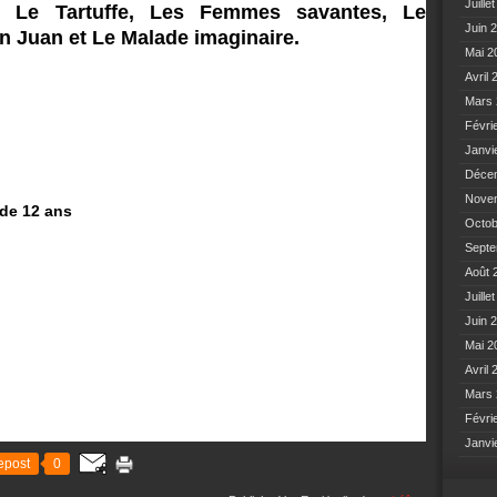
Juille
, Le Tartuffe, Les Femmes savantes, Le
Juin 
 Juan et Le Malade imaginaire.
Mai 
Avril
Mars
Févri
Janvi
Déce
Nove
- de 12 ans
Octo
Sept
Août 
Juille
Juin 
Mai 
Avril
Mars
Févri
Janvi
epost
0