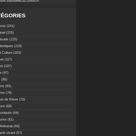
TÉGORIES
nces
(241)
tuel
(225)
isuels
(225)
lastiques
(218)
t Culture
(203)
que
(117)
ure
(107)
re
(97)
s
(86)
rts
(83)
ures
(79)
ix de l'Hiver
(70)
ture
(69)
uniqués
(64)
tures
(61)
 Artisanat
(60)
acle vivant
(57)