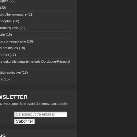
iques
(22)
(22)
din d'hélys-oeuvre
(21)
onceptuel
(20)
n remarquable
(20)
tile
(19)
ion contemporaine
(19)
rs artistiques
(18)
 d'art
(17)
e culturelle départementale Dordogne-Périgord
tion collective
(16)
re
(15)
WSLETTER
z-vous pour être averti des nouveaux articles
.
NS