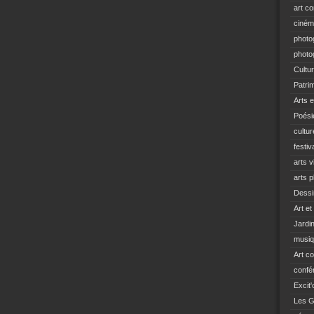
art c
ciné
photo
photo
Cultu
Patri
Arts e
Poési
cultu
festiv
arts v
arts p
Dessi
Art et
Jardi
musi
Art c
confé
Excit'
Les G