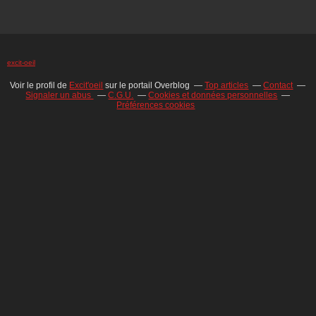
excit-oeil
Voir le profil de
Excit'oeil
sur le portail Overblog
Top articles
Contact
Signaler un abus
C.G.U.
Cookies et données personnelles
Préférences cookies