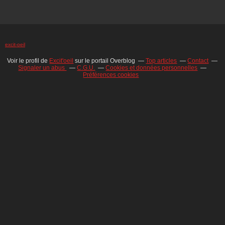
excit-oeil
Voir le profil de
Excit'oeil
sur le portail Overblog
Top articles
Contact
Signaler un abus
C.G.U.
Cookies et données personnelles
Préférences cookies