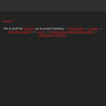
excit-oeil
Voir le profil de
Excit'oeil
sur le portail Overblog
Top articles
Contact
Signaler un abus
C.G.U.
Cookies et données personnelles
Préférences cookies